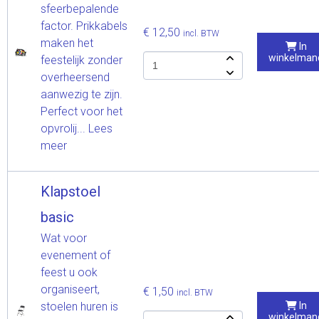
sfeerbepalende
factor. Prikkabels
€ 12,50
incl. BTW
maken het
In
winkelman
feestelijk zonder
overheersend
aanwezig te zijn.
Perfect voor het
opvrolij...
Lees
meer
Klapstoel
basic
Wat voor
evenement of
feest u ook
organiseert,
€ 1,50
incl. BTW
stoelen huren is
In
winkelman