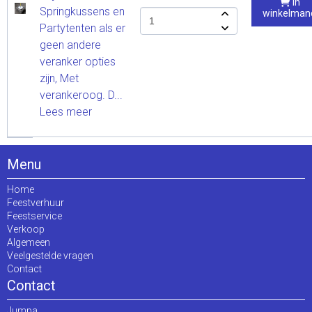
In
Springkussens en
winkelman
Partytenten als er
geen andere
veranker opties
zijn, Met
verankeroog. D...
Lees meer
Menu
Home
Feestverhuur
Feestservice
Verkoop
Algemeen
Veelgestelde vragen
Contact
Contact
Jumpa