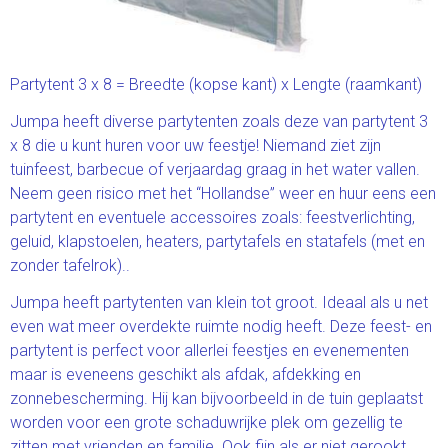
Partytent 3 x 8 = Breedte (kopse kant) x Lengte (raamkant)
Jumpa heeft diverse partytenten zoals deze van partytent 3
x 8 die u kunt huren voor uw feestje! Niemand ziet zijn
tuinfeest, barbecue of verjaardag graag in het water vallen.
Neem geen risico met het “Hollandse” weer en huur eens een
partytent en eventuele accessoires zoals: feestverlichting,
geluid, klapstoelen, heaters, partytafels en statafels (met en
zonder tafelrok)..
Jumpa heeft partytenten van klein tot groot. Ideaal als u net
even wat meer overdekte ruimte nodig heeft. Deze feest- en
partytent is perfect voor allerlei feestjes en evenementen
maar is eveneens geschikt als afdak, afdekking en
zonnebescherming. Hij kan bijvoorbeeld in de tuin geplaatst
worden voor een grote schaduwrijke plek om gezellig te
zitten met vrienden en familie. Ook fijn als er niet gerookt