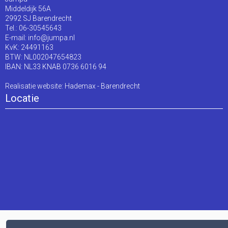
Middeldijk 56A
2992 SJ Barendrecht
Tel.: 06-30545643
E-mail:
info@jumpa.nl
KvK: 24491163
BTW: NL002047654823
IBAN: NL33 KNAB 0736 6016 94
Realisatie website:
Hademax - Barendrecht
Locatie