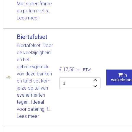
Met stalen frame
en poten met s...
Lees meer
Biertafelset
Biertafelset. Door
de veelzijdigheid
en het
gebruiksgemak
€ 17,50
incl. BTW
van deze banken
In
winkelman
en tafel set kom
je ze op tal van
evenementen
tegen. Ideaal
voor catering, f...
Lees meer