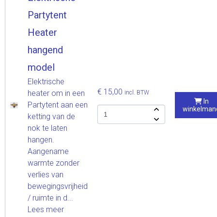
Partytent
Heater
hangend
model
Elektrische
€ 15,00
heater om in een
incl. BTW
In
Partytent aan een
winkelman
ketting van de
nok te laten
hangen.
Aangename
warmte zonder
verlies van
bewegingsvrijheid
/ ruimte in d...
Lees meer