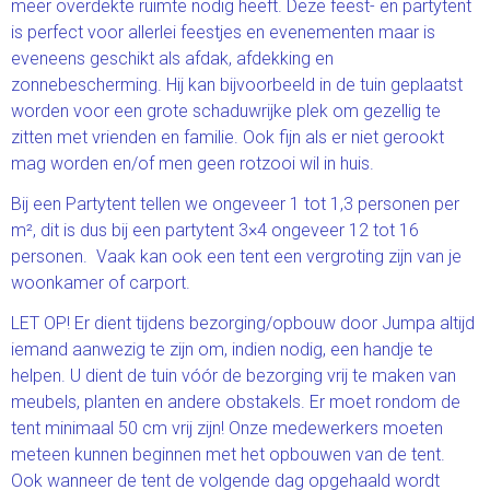
meer overdekte ruimte nodig heeft. Deze feest- en partytent
is perfect voor allerlei feestjes en evenementen maar is
eveneens geschikt als afdak, afdekking en
zonnebescherming. Hij kan bijvoorbeeld in de tuin geplaatst
worden voor een grote schaduwrijke plek om gezellig te
zitten met vrienden en familie. Ook fijn als er niet gerookt
mag worden en/of men geen rotzooi wil in huis.
Bij een Partytent tellen we ongeveer 1 tot 1,3 personen per
m², dit is dus bij een partytent 3×4 ongeveer 12 tot 16
personen. Vaak kan ook een tent een vergroting zijn van je
woonkamer of carport.
LET OP! Er dient tijdens bezorging/opbouw door Jumpa altijd
iemand aanwezig te zijn om, indien nodig, een handje te
helpen. U dient de tuin vóór de bezorging vrij te maken van
meubels, planten en andere obstakels. Er moet rondom de
tent minimaal 50 cm vrij zijn! Onze medewerkers moeten
meteen kunnen beginnen met het opbouwen van de tent.
Ook wanneer de tent de volgende dag opgehaald wordt