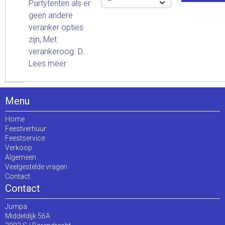
Partytenten als er
geen andere
veranker opties
zijn, Met
verankeroog. D...
Lees meer
Menu
Home
Feestverhuur
Feestservice
Verkoop
Algemeen
Veelgestelde vragen
Contact
Contact
Jumpa
Middeldijk 56A