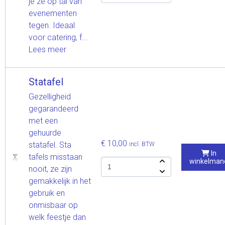
je ze op tal van
evenementen
tegen. Ideaal
voor catering, f...
Lees meer
Statafel
Gezelligheid
gegarandeerd
met een
gehuurde
€ 10,00
statafel. Sta
incl. BTW
In
tafels misstaan
winkelman
nooit, ze zijn
gemakkelijk in het
gebruik en
onmisbaar op
welk feestje dan