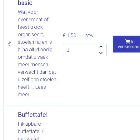
basic
Wat voor
evenement of
feest u ook
organiseert,
€ 1,50
incl. BTW
stoelen huren is
In
winkelman
bijna altijd nodig
omdat u vaak
meer mensen
verwacht dan dat
u zelf aan stoelen
heeft ...
Lees
meer
Buffettafel
Inklapbare
buffettafel /
partytafel -