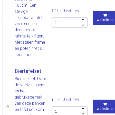
183cm. Een
€ 10,00
stevige
incl. BTW
In
inklapbare tafel
winkelman
voor snel en
direct extra
ruimte te krijgen.
Met stalen frame
en poten met s...
Lees meer
Biertafelset
Biertafelset. Door
de veelzijdigheid
en het
gebruiksgemak
€ 17,50
incl. BTW
van deze banken
In
winkelman
en tafel set kom