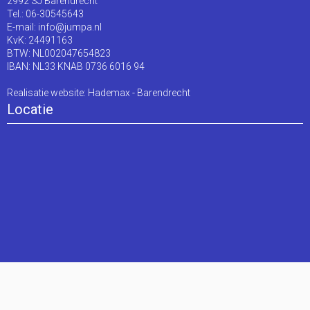
2992 SJ Barendrecht
Tel.: 06-30545643
E-mail:
info@jumpa.nl
KvK: 24491163
BTW: NL002047654823
IBAN: NL33 KNAB 0736 6016 94
Realisatie website:
Hademax - Barendrecht
Locatie