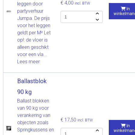
€ 4,00
leggen door
incl. BTW
In
partyverhuur
winkelman
Jumpa. De prijs
voor het leggen
geldt per M² Let
op!: de vloer is
alleen geschikt
voor een vla...
Lees meer
Ballastblok
90 kg
Ballast blokken
van 90 kg voor
verankering van
€ 17,50
incl. BTW
objecten zoals
In
Springkussens en
winkelman