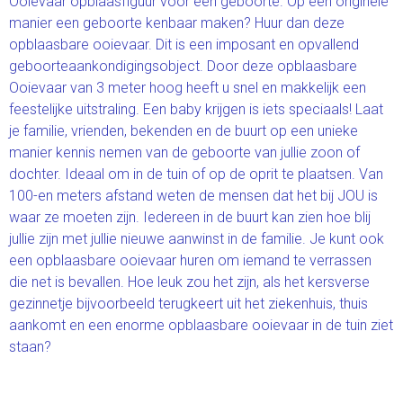
Ooievaar opblaasfiguur voor een geboorte. Op een originele
manier een geboorte kenbaar maken? Huur dan deze
opblaasbare ooievaar. Dit is een imposant en opvallend
geboorteaankondigingsobject. Door deze opblaasbare
Ooievaar van 3 meter hoog heeft u snel en makkelijk een
feestelijke uitstraling. Een baby krijgen is iets speciaals! Laat
je familie, vrienden, bekenden en de buurt op een unieke
manier kennis nemen van de geboorte van jullie zoon of
dochter. Ideaal om in de tuin of op de oprit te plaatsen. Van
100-en meters afstand weten de mensen dat het bij JOU is
waar ze moeten zijn. Iedereen in de buurt kan zien hoe blij
jullie zijn met jullie nieuwe aanwinst in de familie. Je kunt ook
een opblaasbare ooievaar huren om iemand te verrassen
die net is bevallen. Hoe leuk zou het zijn, als het kersverse
gezinnetje bijvoorbeeld terugkeert uit het ziekenhuis, thuis
aankomt en een enorme opblaasbare ooievaar in de tuin ziet
staan?