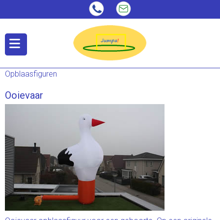
Opblaasfiguren
Ooievaar