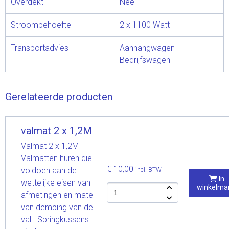
Overdekt
Nee
Stroombehoefte
2 x 1100 Watt
Transportadvies
Aanhangwagen
Bedrijfswagen
Gerelateerde producten
valmat 2 x 1,2M
Valmat 2 x 1,2M
Valmatten huren die
€ 10,00
voldoen aan de
incl. BTW
In
wettelijke eisen van
winkelma
afmetingen en mate
van demping van de
val. Springkussens