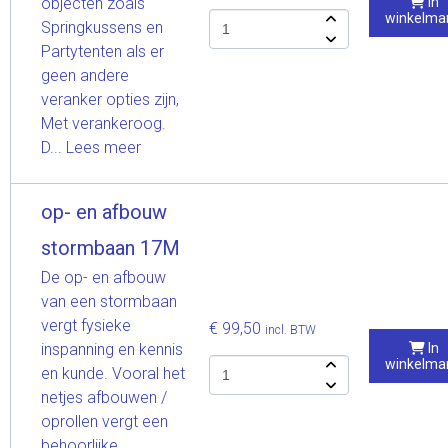
objecten zoals
In
winkelma
Springkussens en
Partytenten als er
geen andere
veranker opties zijn,
Met verankeroog.
D...
Lees meer
op- en afbouw
stormbaan 17M
De op- en afbouw
van een stormbaan
vergt fysieke
€ 99,50
incl. BTW
inspanning en kennis
In
winkelma
en kunde. Vooral het
netjes afbouwen /
oprollen vergt een
behoorlijke