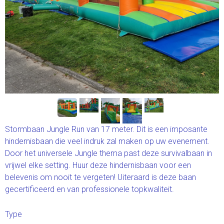
Stormbaan Jungle Run van 17 meter. Dit is een imposante
hindernisbaan die veel indruk zal maken op uw evenement.
Door het universele Jungle thema past deze survivalbaan in
vrijwel elke setting. Huur deze hindernisbaan
voor een
belevenis om nooit te vergeten! Uiteraard is deze baan
gecertificeerd en van professionele topkwaliteit.
Type