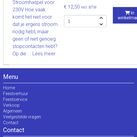
Stroomhaspel voor
€ 12,50
incl. BTW
230V Hoe vaak
In
komt het niet voor
winkelma
dat je ergens stroom
nodig hebt, maar
geen of niet genoeg
stopcontacten hebt?
Op die ...
Lees meer
Menu
Home
Feestverhuur
Feestservice
Verkoop
Algemeen
Veelgestelde vragen
Contact
Contact