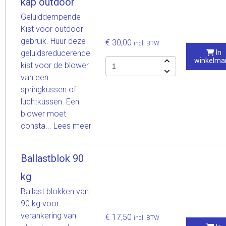
kap outdoor
Geluiddempende
Kist voor outdoor
gebruik. Huur deze
€ 30,00
incl. BTW
geluidsreducerende
In
winkelma
kist voor de blower
van een
springkussen of
luchtkussen. Een
blower moet
consta...
Lees meer
Ballastblok 90
kg
Ballast blokken van
90 kg voor
verankering van
€ 17,50
incl. BTW