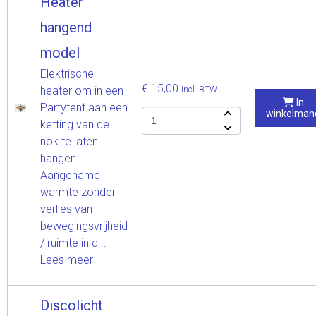
Heater
hangend
model
Elektrische
€ 15,00
heater om in een
incl. BTW
In
Partytent aan een
winkelman
ketting van de
nok te laten
hangen.
Aangename
warmte zonder
verlies van
bewegingsvrijheid
/ ruimte in d...
Lees meer
Discolicht