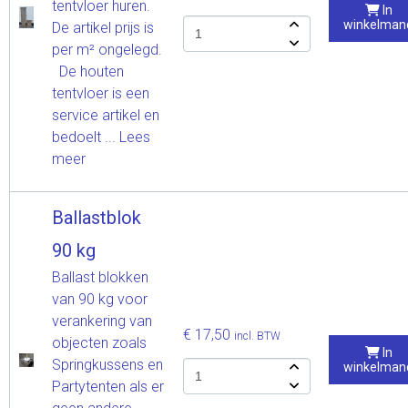
tentvloer huren.
In
winkelman
De artikel prijs is
per m² ongelegd.
De houten
tentvloer is een
service artikel en
bedoelt ...
Lees
meer
Ballastblok
90 kg
Ballast blokken
van 90 kg voor
verankering van
€ 17,50
incl. BTW
objecten zoals
In
Springkussens en
winkelman
Partytenten als er