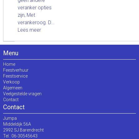
geen andere
veranker opties
zijn, Met
verankeroog. D...
Lees meer
Menu
Home
Feestverhuur
Feestservice
Verkoop
Algemeen
Veelgestelde vragen
Contact
Contact
Jumpa
Middeldijk 56A
2992 SJ Barendrecht
Tel.: 06-30545643