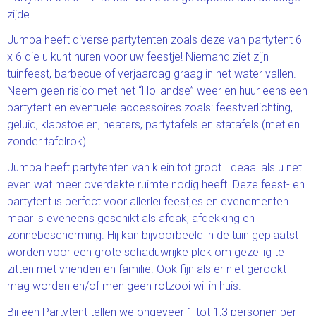
zijde
Jumpa heeft diverse partytenten zoals deze van partytent 6
x 6 die u kunt huren voor uw feestje! Niemand ziet zijn
tuinfeest, barbecue of verjaardag graag in het water vallen.
Neem geen risico met het “Hollandse” weer en huur eens een
partytent en eventuele accessoires zoals: feestverlichting,
geluid, klapstoelen, heaters, partytafels en statafels (met en
zonder tafelrok)..
Jumpa heeft partytenten van klein tot groot. Ideaal als u net
even wat meer overdekte ruimte nodig heeft. Deze feest- en
partytent is perfect voor allerlei feestjes en evenementen
maar is eveneens geschikt als afdak, afdekking en
zonnebescherming. Hij kan bijvoorbeeld in de tuin geplaatst
worden voor een grote schaduwrijke plek om gezellig te
zitten met vrienden en familie. Ook fijn als er niet gerookt
mag worden en/of men geen rotzooi wil in huis.
Bij een Partytent tellen we ongeveer 1 tot 1,3 personen per