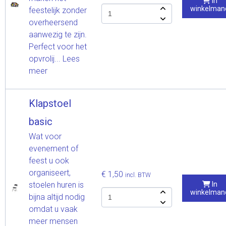
In
winkelman
feestelijk zonder
overheersend
aanwezig te zijn.
Perfect voor het
opvrolij...
Lees
meer
Klapstoel
basic
Wat voor
evenement of
feest u ook
organiseert,
€ 1,50
incl. BTW
stoelen huren is
In
winkelman
bijna altijd nodig
omdat u vaak
meer mensen