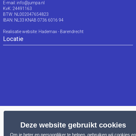
E-mail:
info@jumpa.nl
KvK: 24491163
BTW: NL002047654823
IBAN: NL33 KNAB 0736 6016 94
Realisatie website:
Hademax - Barendrecht
Locatie
Deze website gebruikt cookies
Om je beter en persoonlijker te helpen, gebruiken wij cookies en