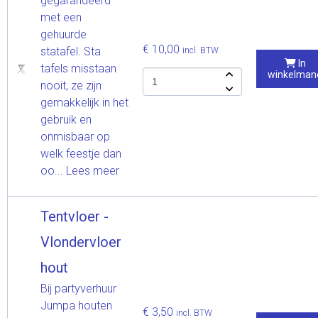
gegarandeerd
met een
gehuurde
€ 10,00
statafel. Sta
incl. BTW
In
tafels misstaan
winkelman
nooit, ze zijn
gemakkelijk in het
gebruik en
onmisbaar op
welk feestje dan
oo...
Lees meer
Tentvloer -
Vlondervloer
hout
Bij partyverhuur
Jumpa houten
€ 3,50
incl. BTW