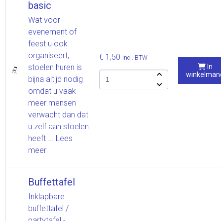
basic
Wat voor
evenement of
feest u ook
organiseert,
€ 1,50
incl. BTW
stoelen huren is
In
winkelman
bijna altijd nodig
omdat u vaak
meer mensen
verwacht dan dat
u zelf aan stoelen
heeft ...
Lees
meer
Buffettafel
Inklapbare
buffettafel /
partytafel -