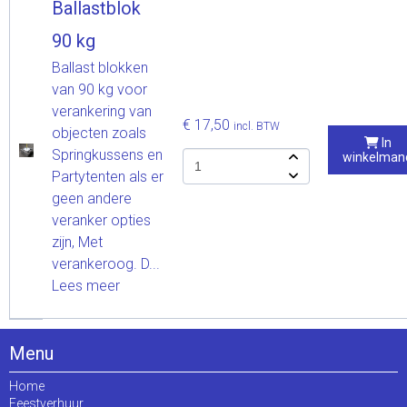
Ballastblok
90 kg
Ballast blokken
van 90 kg voor
verankering van
€ 17,50
incl. BTW
objecten zoals
In
Springkussens en
winkelman
Partytenten als er
geen andere
veranker opties
zijn, Met
verankeroog. D...
Lees meer
Menu
Home
Feestverhuur