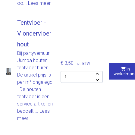
oo...
Lees meer
Tentvloer -
Vlondervloer
hout
Bij partyverhuur
Jumpa houten
€ 3,50
incl. BTW
tentvloer huren.
In
winkelman
De artikel prijs is
per m² ongelegd.
De houten
tentvloer is een
service artikel en
bedoelt ...
Lees
meer