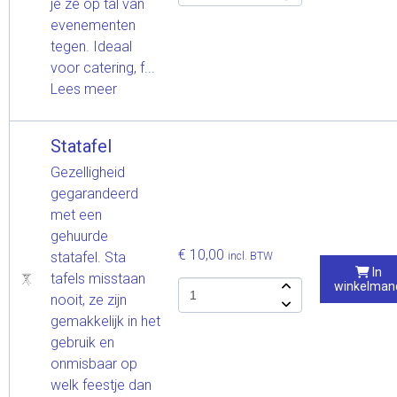
je ze op tal van
evenementen
tegen. Ideaal
voor catering, f...
Lees meer
Statafel
Gezelligheid
gegarandeerd
met een
gehuurde
€ 10,00
statafel. Sta
incl. BTW
In
tafels misstaan
winkelman
nooit, ze zijn
gemakkelijk in het
gebruik en
onmisbaar op
welk feestje dan