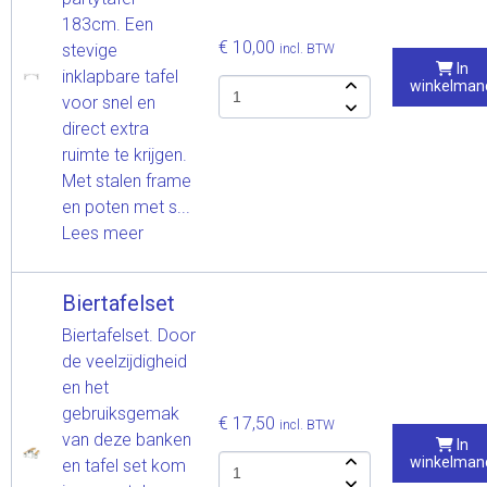
183cm. Een
€ 10,00
stevige
incl. BTW
In
inklapbare tafel
winkelman
voor snel en
direct extra
ruimte te krijgen.
Met stalen frame
en poten met s...
Lees meer
Biertafelset
Biertafelset. Door
de veelzijdigheid
en het
gebruiksgemak
€ 17,50
incl. BTW
van deze banken
In
winkelman
en tafel set kom