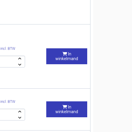
0
incl. BTW
In
winkelmand
0
incl. BTW
In
winkelmand