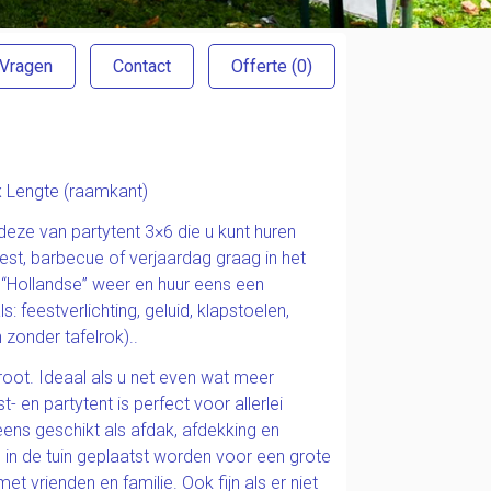
 Vragen
Contact
Offerte
(0)
 x Lengte (raamkant)
deze van partytent 3×6 die u kunt huren
eest, barbecue of verjaardag graag in het
 “Hollandse” weer en huur eens een
: feestverlichting, geluid, klapstoelen,
 zonder tafelrok)..
root. Ideaal als u net even wat meer
- en partytent is perfect voor allerlei
ns geschikt als afdak, afdekking en
 in de tuin geplaatst worden voor een grote
et vrienden en familie. Ook fijn als er niet