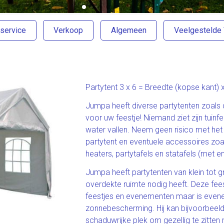
service
Verkoop
Algemeen
Veelgestelde
Partytent 3 x 6 = Breedte (kopse kant)
Jumpa heeft diverse partytenten zoals 
voor uw feestje! Niemand ziet zijn tuinf
water vallen. Neem geen risico met het
partytent en eventuele accessoires zoals
heaters, partytafels en statafels (met en
Jumpa heeft partytenten van klein tot g
overdekte ruimte nodig heeft. Deze feest
feestjes en evenementen maar is evenee
zonnebescherming. Hij kan bijvoorbeeld
schaduwrijke plek om gezellig te zitten m