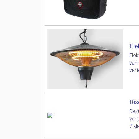
Ele
Elek
van 
verl
Dis
Deze
verz
7 kl