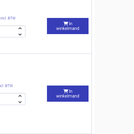
0
incl. BTW
In
winkelmand
ncl. BTW
In
winkelmand