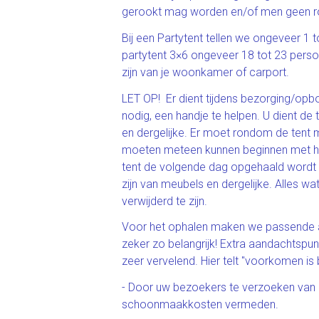
gerookt mag worden en/of men geen rotz
Bij een Partytent tellen we ongeveer 1 to
partytent 3×6 ongeveer 18 tot 23 pers
zijn van je woonkamer of carport.
LET OP! Er dient tijdens bezorging/opbo
nodig, een handje te helpen. U dient de 
en dergelijke. Er moet rondom de tent 
moeten meteen kunnen beginnen met h
tent de volgende dag opgehaald wordt
zijn van meubels en dergelijke. Alles wa
verwijderd te zijn.
Voor het ophalen maken we passende afs
zeker zo belangrijk! Extra aandachtsp
zeer vervelend. Hier telt "voorkomen is
- Door uw bezoekers te verzoeken van al
schoonmaakkosten vermeden.