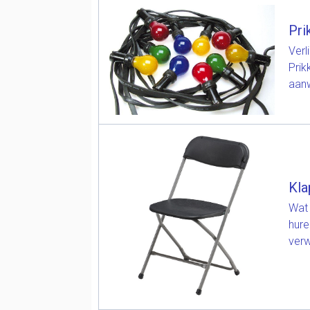
Pri
Verl
Prik
aanw
Kla
Wat 
hure
verw