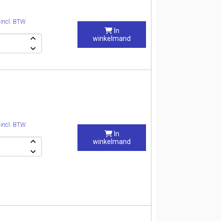
0
incl. BTW
In
winkelmand
0
incl. BTW
In
winkelmand