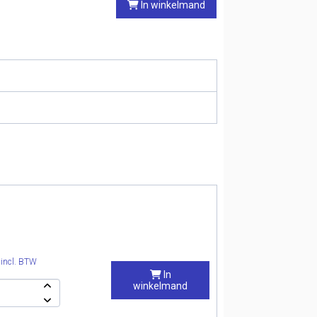
In winkelmand
0
incl. BTW
In
winkelmand