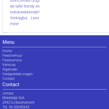
stretchhoes oogt
de tafel trendy en
indrukwekkender!
Verkrijgba...
Lees
meer
Menu
Home
Feestverhuur
Feestservice
Verkoop
Algemeen
Veelgestelde vragen
Contact
Contact
Jumpa
Middeldijk 56A
2992 SJ Barendrecht
Tel.: 06-30545643