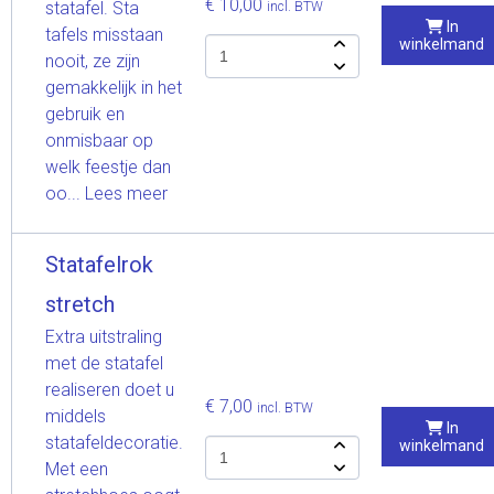
€ 10,00
statafel. Sta
incl. BTW
In
tafels misstaan
winkelmand
nooit, ze zijn
gemakkelijk in het
gebruik en
onmisbaar op
welk feestje dan
oo...
Lees meer
Statafelrok
stretch
Extra uitstraling
met de statafel
realiseren doet u
€ 7,00
incl. BTW
middels
In
statafeldecoratie.
winkelmand
Met een