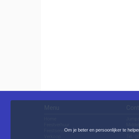
Menu
Cont
Home
Jump
Feestverhuur
Middel
Om je beter en persoonlijker te helpe
Feestservice
2992 
Verkoop
Tel.: 