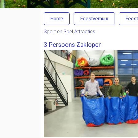
Home
Feestverhuur
Feest
Sport en Spel Attracties
3 Persoons Zaklopen