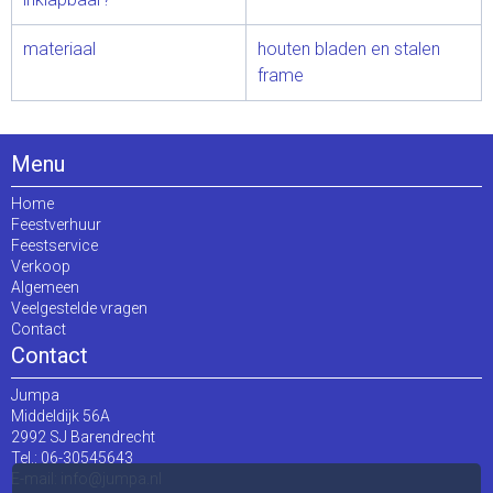
materiaal
houten bladen en stalen
frame
Menu
Home
Feestverhuur
Feestservice
Verkoop
Algemeen
Veelgestelde vragen
Contact
Contact
Jumpa
Middeldijk 56A
2992 SJ Barendrecht
Tel.: 06-30545643
E-mail:
info@jumpa.nl