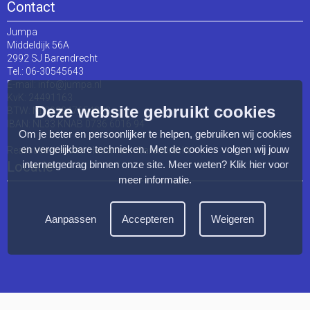
Contact
Jumpa
Middeldijk 56A
2992 SJ Barendrecht
Tel.: 06-30545643
E-mail:
info@jumpa.nl
KvK: 24491163
Deze website gebruikt cookies
BTW: NL002047654823
IBAN: NL33 KNAB 0736 6016 94
Om je beter en persoonlijker te helpen, gebruiken wij cookies
en vergelijkbare technieken. Met de cookies volgen wij jouw
Realisatie website:
Hademax - Barendrecht
internetgedrag binnen onze site. Meer weten?
Klik hier voor
Locatie
meer informatie
.
Aanpassen
Accepteren
Weigeren