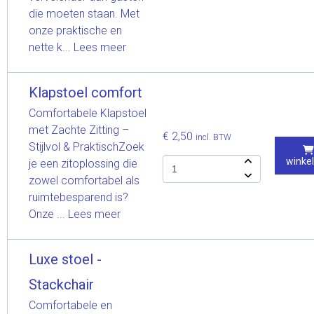
die moeten staan. Met
onze praktische en
nette k...
Lees meer
Klapstoel comfort
Comfortabele Klapstoel
met Zachte Zitting –
€ 2,50
incl. BTW
Stijlvol & PraktischZoek
winke
je een zitoplossing die
zowel comfortabel als
ruimtebesparend is?
Onze ...
Lees meer
Luxe stoel -
Stackchair
Comfortabele en