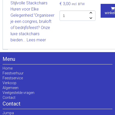
Stijlvolle Stackchairs
€ 3,00
incl. BTW
Huren voor Elke
winke
Gelegenheid."Organiseer
je een congres, bruiloft
of bedrijfsfeest? Onze
luxe stackchairs
bieden...
Lees meer
Menu
Home
Feestverhuur
Feestservice
Verkoop
Algemeen
Veelgestelde vragen
Contact
Contact
Jumpa