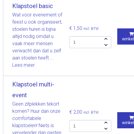
Klapstoel basic
Wat voor evenement of
feest u ook organiseert,
€ 1,50
stoelen huren is bijna
incl. BTW
altijd nodig omdat u
winke
vaak meer mensen
verwacht dan dat u zelf
aan stoelen heeft ...
Lees meer
Klapstoel multi-
event
Geen zitplekken tekort
komen? Huur dan onze
€ 2,00
incl. BTW
comfortabele
winke
klapstoelen! Niets is
vervelender dan gasten