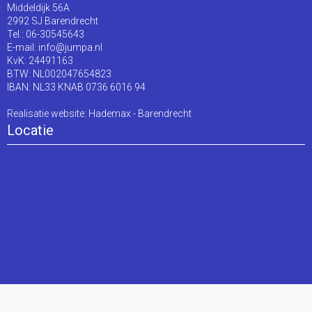
Middeldijk 56A
2992 SJ Barendrecht
Tel.: 06-30545643
E-mail:
info@jumpa.nl
KvK: 24491163
BTW: NL002047654823
IBAN: NL33 KNAB 0736 6016 94
Realisatie website:
Hademax - Barendrecht
Locatie