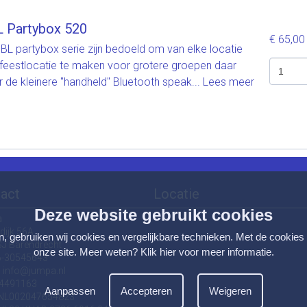
 Partybox 520
€ 65,0
BL partybox serie zijn bedoeld om van elke locatie
feestlocatie te maken voor grotere groepen daar
 de kleinere "handheld" Bluetooth speak...
Lees meer
act
Locatie
Deze website gebruikt cookies
a
dijk 56A
n, gebruiken wij cookies en vergelijkbare technieken. Met de cookies
SJ Barendrecht
onze site. Meer weten?
Klik hier voor meer informatie
.
06-30545643
:
info@jumpa.nl
24491163
Aanpassen
Accepteren
Weigeren
NL002047654823