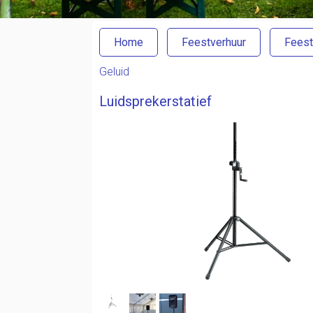
Home
Feestverhuur
Feest
Geluid
Luidsprekerstatief