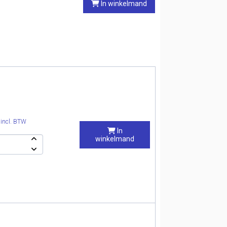
In winkelmand
0
incl. BTW
In
winkelmand