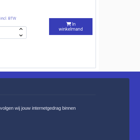
0
incl. BTW
In
winkelmand
 volgen wij jouw internetgedrag binnen