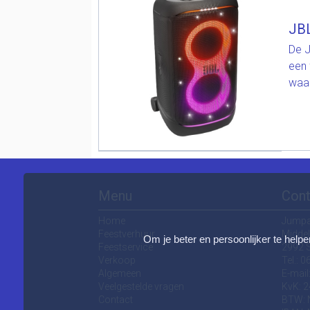
JBL
De J
een 
waar
Menu
Cont
Home
Jump
Feestverhuur
Middel
Om je beter en persoonlijker te helpe
Feestservice
2992 
Verkoop
Tel.: 
Algemeen
E-mail
Veelgestelde vragen
KvK: 
Contact
BTW: 